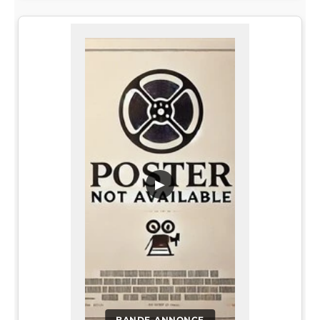
▶
BANDE-ANNONCE