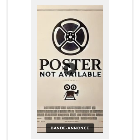
▶
BANDE-ANNONCE