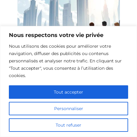
Nous respectons votre vie privée
Nous utilisons des cookies pour améliorer votre
navigation, diffuser des publicités ou contenus
personnalisés et analyser notre trafic. En cliquant sur
Films de science-fiction sur l’espoir
"Tout accepter", vous consentez à l’utilisation des
cookies.
Tout accepter
Ajouter un commentaire
Name
Personnaliser
Comment
Tout refuser