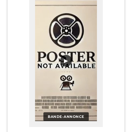
▶
BANDE-ANNONCE