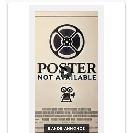
▶
BANDE-ANNONCE