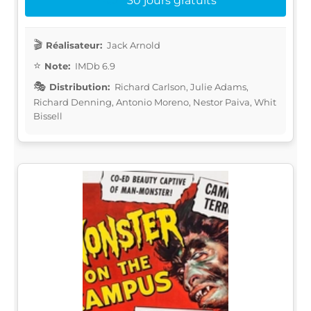
30 jours gratuits
Réalisateur:
Jack Arnold
Note:
IMDb 6.9
Distribution:
Richard Carlson, Julie Adams,
Richard Denning, Antonio Moreno, Nestor Paiva, Whit
Bissell