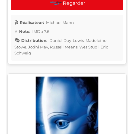
Regarder
Réalisateur:
Michael Mann
Note:
IMDb 7.6
Distribution:
Daniel Day-Lewis, Madeleine
Stowe, Jodhi May, Russell Means, Wes Studi, Eric
Schweig