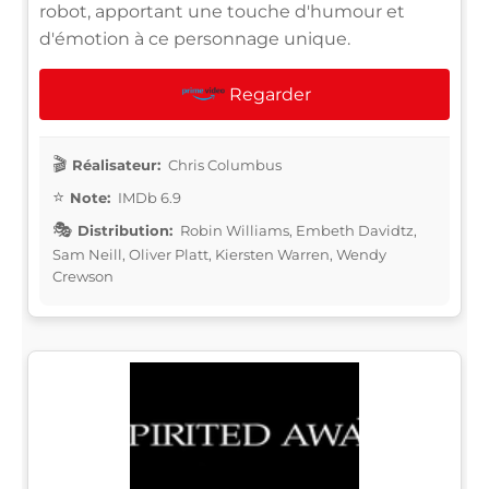
robot, apportant une touche d'humour et
d'émotion à ce personnage unique.
Regarder
Réalisateur:
Chris Columbus
Note:
IMDb 6.9
Distribution:
Robin Williams, Embeth Davidtz,
Sam Neill, Oliver Platt, Kiersten Warren, Wendy
Crewson