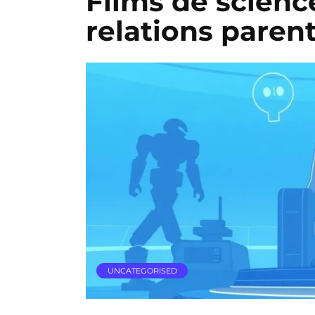
Films de science
relations paren
UNCATEGORISED