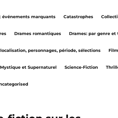
s et événements marquants
Catastrophes
Collect
res
Drames romantiques
Drames: par genre et
localisation, personnages, période, sélections
Fil
Mystique et Supernaturel
Science-Fiction
Thril
ncategorised