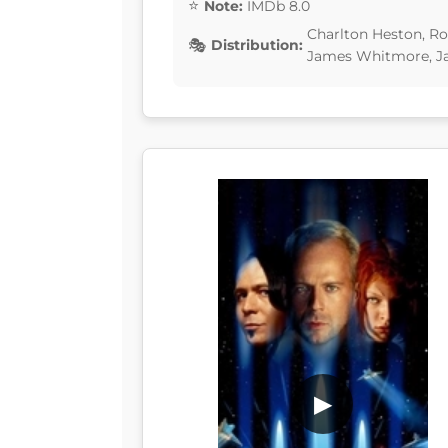
Note:
IMDb 8.0
Charlton Heston, R
Distribution:
James Whitmore, J
▶