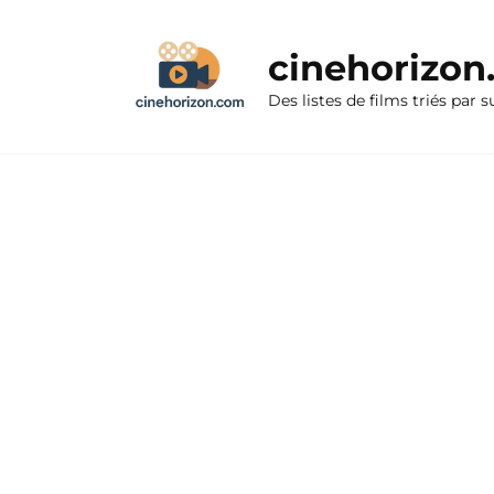
Aller
au
cinehorizo
contenu
Des listes de films triés par s