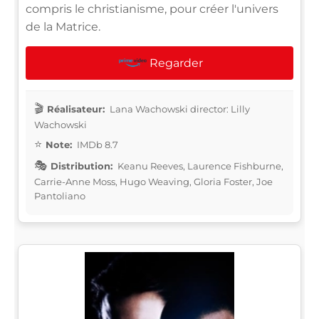
compris le christianisme, pour créer l'univers
de la Matrice.
Regarder
Réalisateur:
Lana Wachowski director: Lilly
Wachowski
Note:
IMDb 8.7
Distribution:
Keanu Reeves, Laurence Fishburne,
Carrie-Anne Moss, Hugo Weaving, Gloria Foster, Joe
Pantoliano