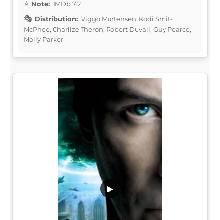
Note:
IMDb 7.2
Distribution:
Viggo Mortensen, Kodi Smit-
McPhee, Charlize Theron, Robert Duvall, Guy Pearce,
Molly Parker
▶