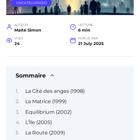
UNCATEGORISED
AUTEUR
LECTURE
Maïté Simon
6 min
VUES
PUBLIÉ PAR
24
21 July 2025
Sommaire
La Cité des anges (1998)
La Matrice (1999)
Equilibrium (2002)
L'Île (2005)
La Route (2009)