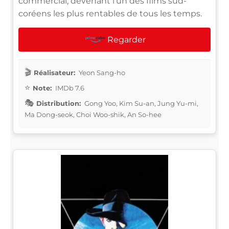
commercial, devenant l'un des films sud-
coréens les plus rentables de tous les temps.
Regarder
Réalisateur:
Yeon Sang-ho
Note:
IMDb 7.6
Distribution:
Gong Yoo, Kim Su-an, Jung Yu-mi,
Ma Dong-seok, Choi Woo-shik, An So-hee