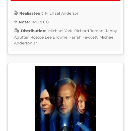
Réalisateur:
Michael Anderson
Note:
IMDb 6.8
Distribution:
Michael York, Richard Jordan, Jenny
Agutter, Roscoe Lee Browne, Farrah Fawcett, Michael
Anderson Jr.