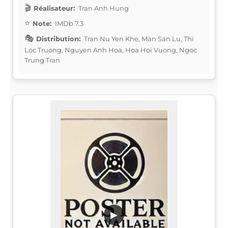
Réalisateur:
Tran Anh Hung
Note:
IMDb 7.3
Distribution:
Tran Nu Yen Khe, Man San Lu, Thi
Loc Truong, Nguyen Anh Hoa, Hoa Hoi Vuong, Ngoc
Trung Tran
▶