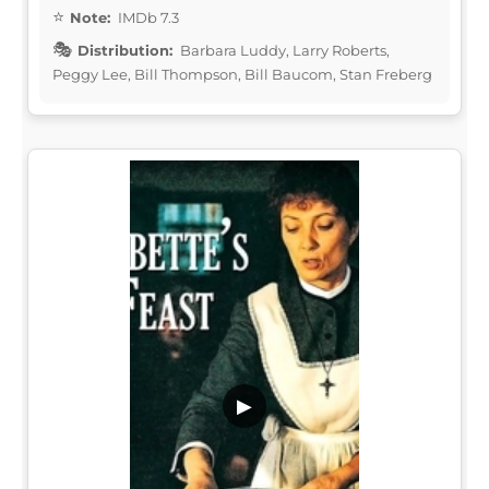
Note:
IMDb 7.3
Distribution:
Barbara Luddy, Larry Roberts,
Peggy Lee, Bill Thompson, Bill Baucom, Stan Freberg
▶