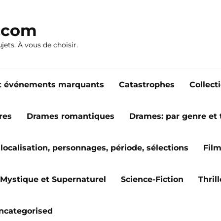
n.com
ujets. À vous de choisir.
s et événements marquants
Catastrophes
Collect
res
Drames romantiques
Drames: par genre et
localisation, personnages, période, sélections
Fil
Mystique et Supernaturel
Science-Fiction
Thril
ncategorised