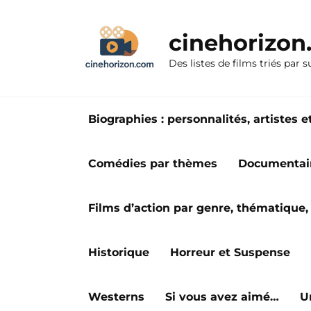
Aller
au
cinehorizo
contenu
Des listes de films triés par s
Biographies : personnalités, artiste
Comédies par thèmes
Documentai
Films d’action par genre, thématique, 
Historique
Horreur et Suspense
Westerns
Si vous avez aimé…
U