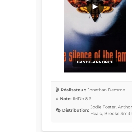
▶
BANDE-ANNONCE
Réalisateur:
Jonathan Demme
Note:
IMDb 8.6
Jodie Foster, Antho
Distribution:
Heald, Brooke Smit