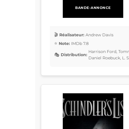
BANDE-ANNONCE
Réalisateur:
Andrew Davis
Note:
IMDb 7.8
Harrison Ford, Tomm
Distribution:
Daniel Roebuck, L. 