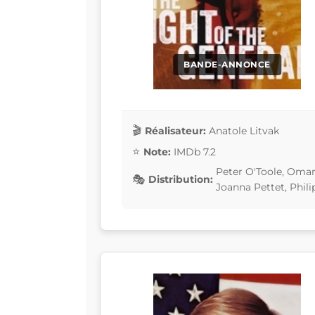
BANDE-ANNONCE
Réalisateur:
Anatole Litvak
Note:
IMDb 7.2
Peter O'Toole, Omar
Distribution:
Joanna Pettet, Phili