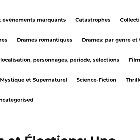
s et événements marquants
Catastrophes
Collect
res
Drames romantiques
Drames: par genre et
localisation, personnages, période, sélections
Fil
Mystique et Supernaturel
Science-Fiction
Thril
ncategorised