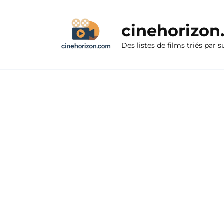
Aller
au
cinehorizo
contenu
Des listes de films triés par s