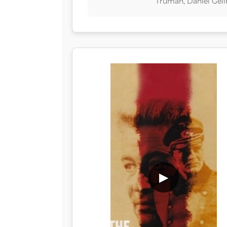
Truman, Daniel Géli
▶