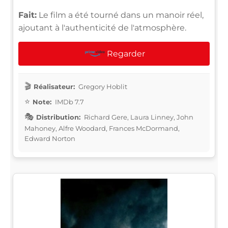
Fait:
Le film a été tourné dans un manoir réel,
ajoutant à l'authenticité de l'atmosphère.
Regarder
Réalisateur:
Gregory Hoblit
Note:
IMDb 7.7
Distribution:
Richard Gere, Laura Linney, John
Mahoney, Alfre Woodard, Frances McDormand,
Edward Norton