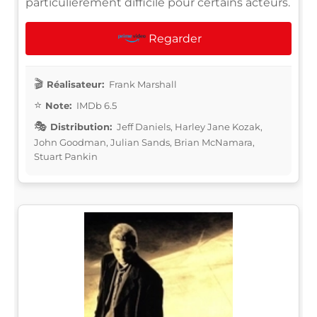
particulièrement difficile pour certains acteurs.
Regarder
Réalisateur:
Frank Marshall
Note:
IMDb 6.5
Distribution:
Jeff Daniels, Harley Jane Kozak,
John Goodman, Julian Sands, Brian McNamara,
Stuart Pankin