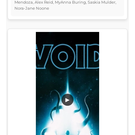
Mendoza, Alex Reid, MyAnna Buring, Saskia Mulder,
Nora-Jane Noone
▶