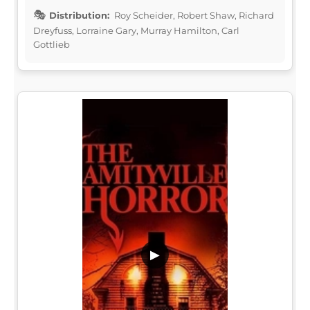
Distribution:
Roy Scheider, Robert Shaw, Richard
Dreyfuss, Lorraine Gary, Murray Hamilton, Carl
Gottlieb
▶