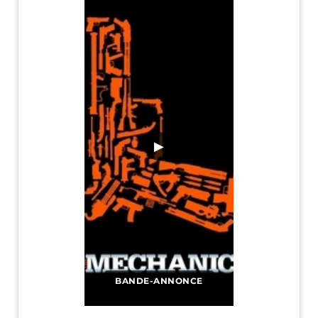
▶
BANDE-ANNONCE