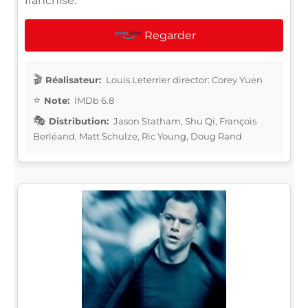
franchise.
Regarder
Réalisateur:
Louis Leterrier director: Corey Yuen
Note:
IMDb 6.8
Distribution:
Jason Statham, Shu Qi, François
Berléand, Matt Schulze, Ric Young, Doug Rand