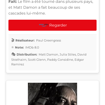
Fait:
Le film a été tourné dans plusieurs pays,
et Matt Damon a fait beaucoup de ses
cascades lui-même.
Regarder
Réalisateur:
Paul Greengrass
Note:
IMDb 8.0
Distribution:
Matt Damon, Julia Stiles, David
Strathairn, Scott Glenn, Paddy Considine, Edgar
Ramírez