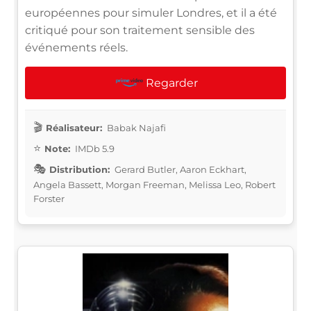
européennes pour simuler Londres, et il a été
critiqué pour son traitement sensible des
événements réels.
Regarder
Réalisateur:
Babak Najafi
Note:
IMDb 5.9
Distribution:
Gerard Butler, Aaron Eckhart,
Angela Bassett, Morgan Freeman, Melissa Leo, Robert
Forster