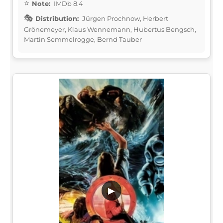
Note:
IMDb 8.4
Distribution:
Jürgen Prochnow, Herbert
Grönemeyer, Klaus Wennemann, Hubertus Bengsch,
Martin Semmelrogge, Bernd Tauber
▶