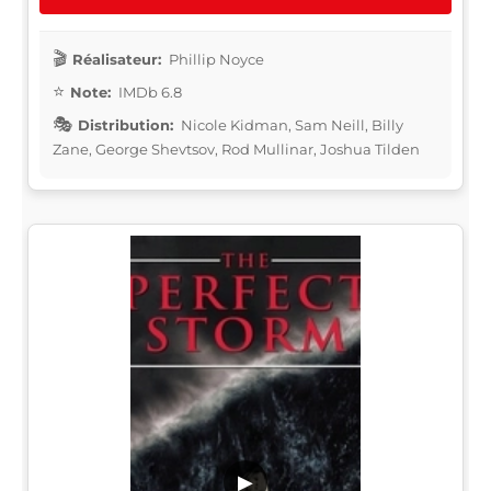
Réalisateur:
Phillip Noyce
Note:
IMDb 6.8
Distribution:
Nicole Kidman, Sam Neill, Billy
Zane, George Shevtsov, Rod Mullinar, Joshua Tilden
▶