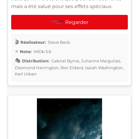
mais a été salué pour ses effets spéciaux.
Regarder
Réalisateur:
Steve Beck
Note:
IMDb 5.6
Distribution:
Gabriel Byrne, Julianna Margulies,
Desmond Harrington, Ron Eldard, Isaiah Washington,
Karl Urban