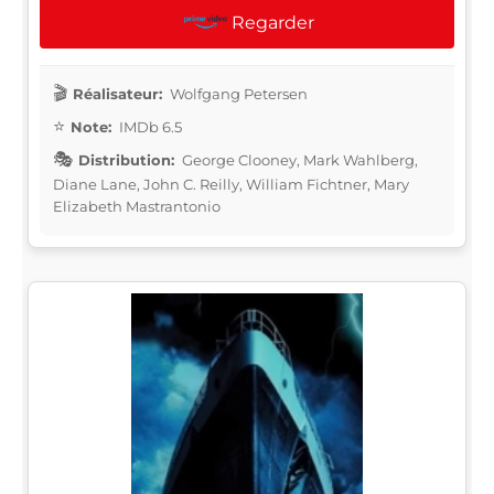
Regarder
Réalisateur:
Wolfgang Petersen
Note:
IMDb 6.5
Distribution:
George Clooney, Mark Wahlberg,
Diane Lane, John C. Reilly, William Fichtner, Mary
Elizabeth Mastrantonio