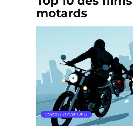
Top 10 des films 
motards
VOYAGES ET AVENTURES