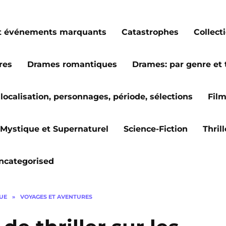
s et événements marquants
Catastrophes
Collect
res
Drames romantiques
Drames: par genre et
localisation, personnages, période, sélections
Fil
Mystique et Supernaturel
Science-Fiction
Thril
ncategorised
GUE
»
VOYAGES ET AVENTURES