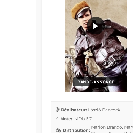
▶
BANDE-ANNONCE
Réalisateur:
László Benedek
Note:
IMDb 6.7
Marlon Brando, Mary
Distribution: