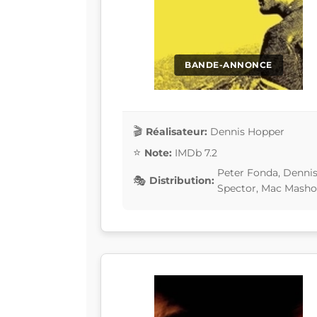
BANDE-ANNONCE
Réalisateur:
Dennis Hopper
Note:
IMDb 7.2
Peter Fonda, Dennis
Distribution:
Spector, Mac Masho