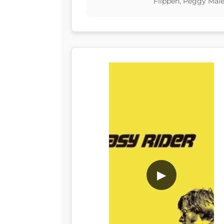
Flippen, Peggy Mal
▶