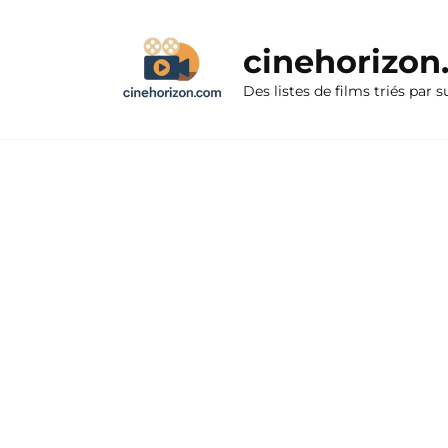
Aller
au
cinehorizo
contenu
Des listes de films triés par s