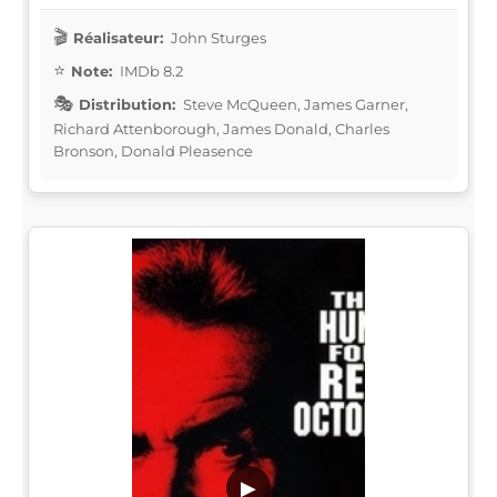
Réalisateur:
John Sturges
Note:
IMDb 8.2
Distribution:
Steve McQueen, James Garner,
Richard Attenborough, James Donald, Charles
Bronson, Donald Pleasence
▶