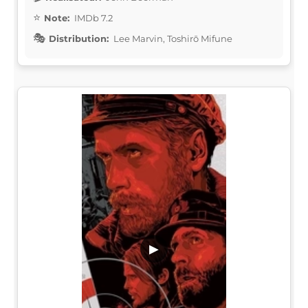
Note:
IMDb 7.2
Distribution:
Lee Marvin, Toshirō Mifune
▶