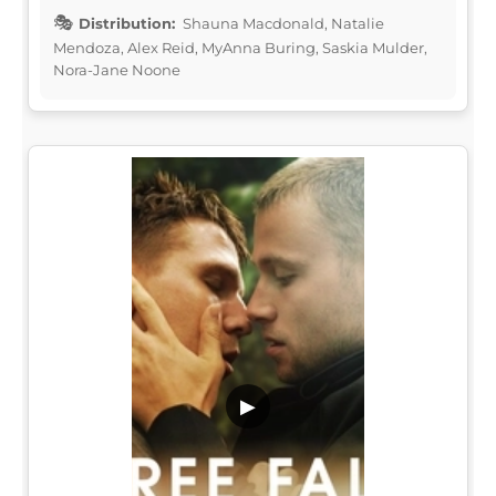
Distribution:
Shauna Macdonald, Natalie
Mendoza, Alex Reid, MyAnna Buring, Saskia Mulder,
Nora-Jane Noone
▶