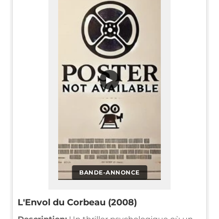
▶
BANDE-ANNONCE
L'Envol du Corbeau (2008)