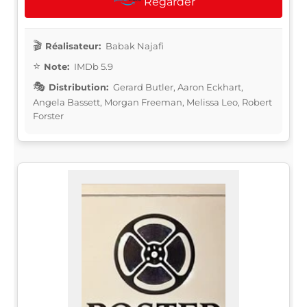
Regarder
Réalisateur:
Babak Najafi
Note:
IMDb 5.9
Distribution:
Gerard Butler, Aaron Eckhart,
Angela Bassett, Morgan Freeman, Melissa Leo, Robert
Forster