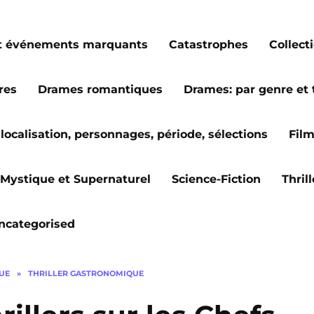
s et événements marquants
Catastrophes
Collect
res
Drames romantiques
Drames: par genre et
localisation, personnages, période, sélections
Fil
Mystique et Supernaturel
Science-Fiction
Thril
ncategorised
GUE
»
THRILLER GASTRONOMIQUE