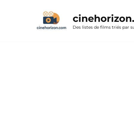
Aller
au
cinehorizo
contenu
Des listes de films triés par s