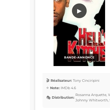
▶
BANDE-ANNONCE
Réalisateur:
Tony Cinciripini
Note:
IMDb 4.6
Rosanna Arquette, Wi
Distribution:
Johnny Whitworth,