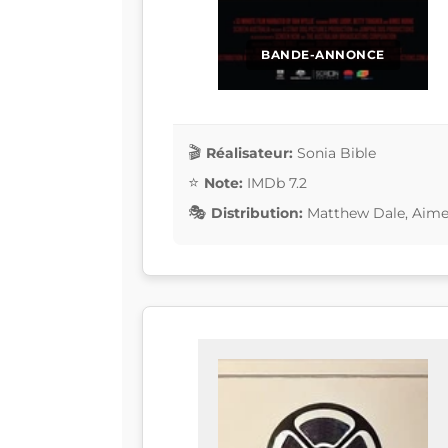
BANDE-ANNONCE
Réalisateur:
Sonia Bible
Note:
IMDb 7.2
Distribution:
Matthew Dale, Aime