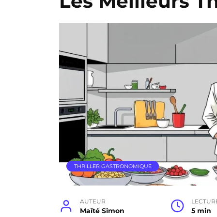
Les Meilleurs Th
THRILLER GASTRONOMIQUE
AUTEUR
LECTUR
Maïté Simon
5 min