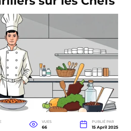
rillers sur les Chefs
E
VUES
PUBLIÉ PAR
66
15 April 2025