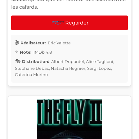
les cafards.
Regarder
Réalisateur:
Eric Valette
Note:
IMDb 4.8
Distribution:
Albert Dupontel, Alice Taglioni,
Stéphane Debac, Natacha Régnier, Sergi López,
Caterina Murino