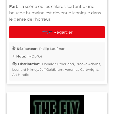
Fait:
La scène où les cafards sortent d'une
bouche humaine est devenue iconique dans
le genre de l'horreur.
Regarder
Réalisateur:
Philip Kaufman
Note:
IMDb 7.4
Distribution:
Donald Sutherland, Brooke Adams,
Leonard Nimoy, Jeff Goldblum, Veronica Cartwright,
Art Hindle