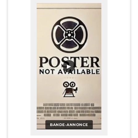
▶
BANDE-ANNONCE