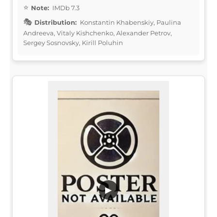
Note:
IMDb 7.3
Distribution:
Konstantin Khabenskiy, Paulina
Andreeva, Vitaly Kishchenko, Alexander Petrov,
Sergey Sosnovsky, Kirill Poluhin
▶