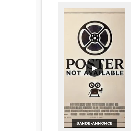
▶
BANDE-ANNONCE