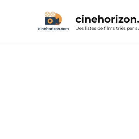
Aller
au
cinehorizo
contenu
Des listes de films triés par s