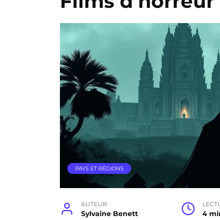
Films d’horreu
PAYS ET RÉGIONS
AUTEUR
LECT
Sylvaine Benett
4 mi