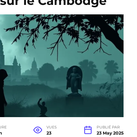
r sur le Cambodge
URE
VUES
PUBLIÉ PAR
n
23
23 May 2025