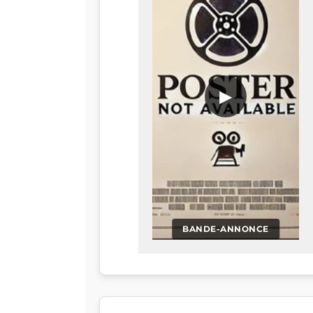
▶
BANDE-ANNONCE