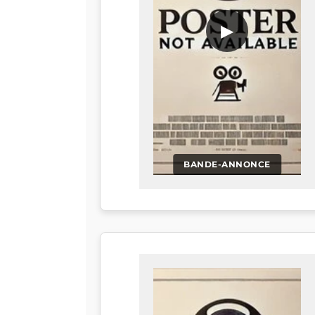
▶
BANDE-ANNONCE