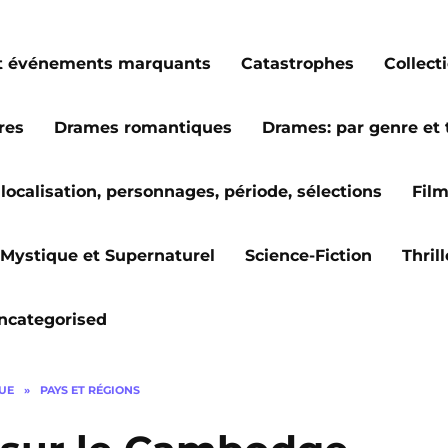
s et événements marquants
Catastrophes
Collect
res
Drames romantiques
Drames: par genre et
localisation, personnages, période, sélections
Fil
Mystique et Supernaturel
Science-Fiction
Thril
ncategorised
GUE
»
PAYS ET RÉGIONS