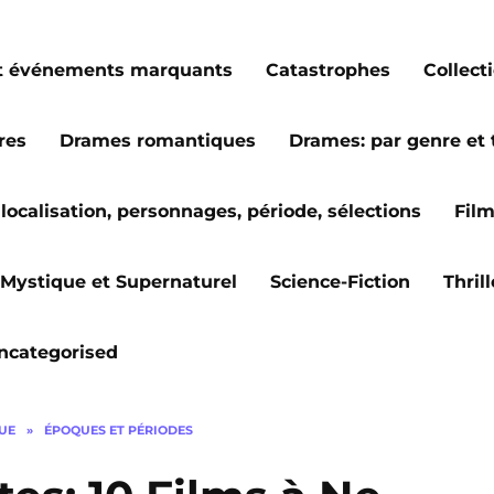
s et événements marquants
Catastrophes
Collect
res
Drames romantiques
Drames: par genre et
localisation, personnages, période, sélections
Fil
Mystique et Supernaturel
Science-Fiction
Thril
ncategorised
GUE
»
ÉPOQUES ET PÉRIODES