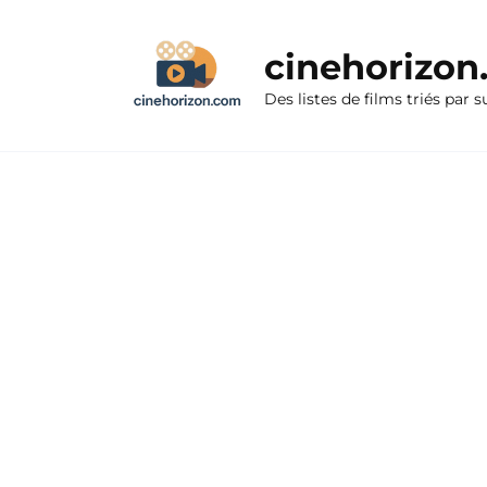
Aller
au
cinehorizo
contenu
Des listes de films triés par s