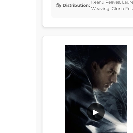
Keanu Reeves, Laur
Distribution:
Weaving, Gloria Fos
▶