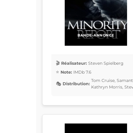
BANDE-ANNONCE
Réalisateur:
Steven Spielberg
Note:
IMDb 7.6
Tom Cruise, Samanth
Distribution:
Kathryn Morris, Stev