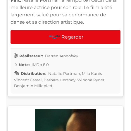
Fait:
Natalie Portman a remporté l'Oscar de la
meilleure actrice pour son rôle. Le film a été
largement salué pour sa performance de
danse et sa direction artistique.
Regarder
Réalisateur:
Darren Aronofsky
Note:
IMDb 8.0
Distribution:
Natalie Portman, Mila Kunis,
Vincent Cassel, Barbara Hershey, Winona Ryder,
Benjamin Millepied