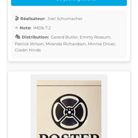
Réalisateur:
Joel Schumacher
Note:
IMDb 7.2
Distribution:
Gerard Butler, Emmy Rossum,
Patrick Wilson, Miranda Richardson, Minnie Driver,
Ciarán Hinds