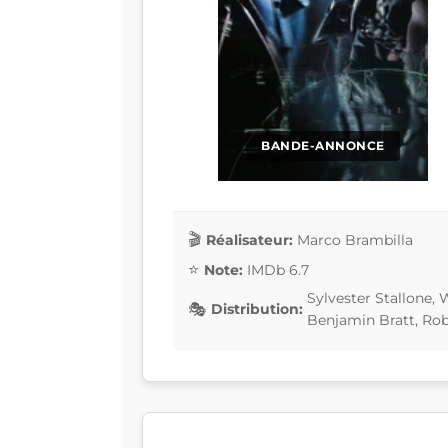
BANDE-ANNONCE
Réalisateur:
Marco Brambilla
Note:
IMDb 6.7
Sylvester Stallone,
Distribution:
Benjamin Bratt, Ro