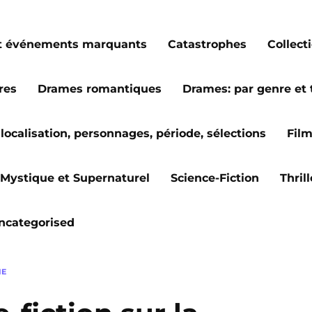
s et événements marquants
Catastrophes
Collect
res
Drames romantiques
Drames: par genre et
localisation, personnages, période, sélections
Fil
Mystique et Supernaturel
Science-Fiction
Thril
ncategorised
IE