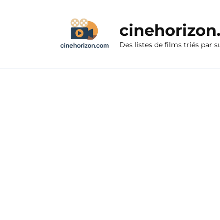
Aller
au
cinehorizo
contenu
Des listes de films triés par s