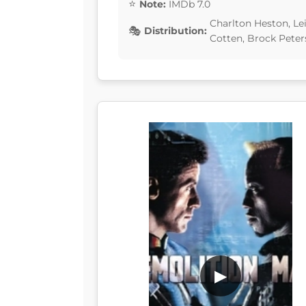
Note:
IMDb 7.0
Charlton Heston, Le
Distribution:
Cotten, Brock Peters
▶