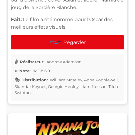
joug de la Sorcière Blanche.
Fait:
Le film a été nommé pour l'Oscar des
meilleurs effets visuels.
Regarder
Réalisateur:
Andrew Adamson
Note:
IMDb 6.9
Distribution:
William Moseley, Anna Popplewell,
Skandar Keynes, Georgie Henley, Liam Neeson, Tilda
Swinton