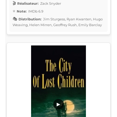
Réalisateur:
Zack Snyder
Note:
IMDb 6.9
Distribution:
Jim Sturgess, Ryan Kwanten, Hugo
Weaving, Helen Mirren, Geoffrey Rush, Emily Barclay
▶