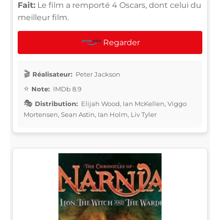
Fait:
Le film a remporté 4 Oscars, dont celui du
meilleur film.
Regarder
Réalisateur:
Peter Jackson
Note:
IMDb 8.9
Distribution:
Elijah Wood, Ian McKellen, Viggo
Mortensen, Sean Astin, Ian Holm, Liv Tyler