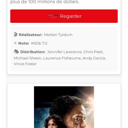
plus de 100 millions de dollars.
Regarder
Réalisateur:
Morten Tyldum
Note:
IMDb 7.0
Distribution:
Jennifer Lawrence, Chris Pratt,
Michael Sheen, Laurence Fishburne, Andy García,
Vince Foster