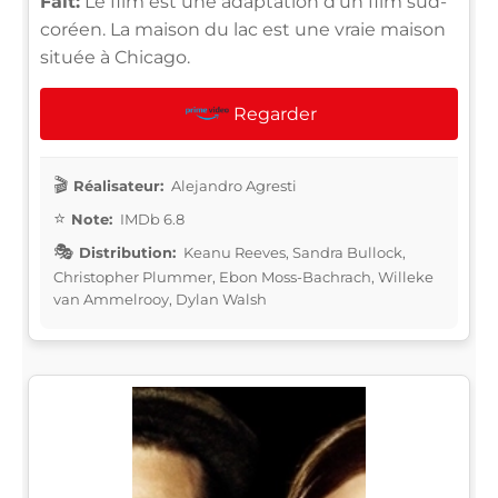
Fait:
Le film est une adaptation d'un film sud-
coréen. La maison du lac est une vraie maison
située à Chicago.
Regarder
Réalisateur:
Alejandro Agresti
Note:
IMDb 6.8
Distribution:
Keanu Reeves, Sandra Bullock,
Christopher Plummer, Ebon Moss-Bachrach, Willeke
van Ammelrooy, Dylan Walsh