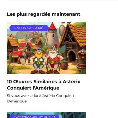
Les plus regardés maintenant
SI VOUS AVEZ AIMÉ…
10 Œuvres Similaires à Astérix
Conquiert l’Amérique
Si vous avez adoré 'Astérix Conquiert
l'Amérique'
CATASTROPHES_ET_SURVIE