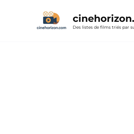
Aller
au
cinehorizo
contenu
Des listes de films triés par s