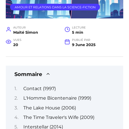
AMOUR ET RELATIONS DANS LA SCIENCE-FICTION
AUTEUR
LECTURE
Maïté Simon
5 min
VUES
PUBLIÉ PAR
20
9 June 2025
Sommaire
Contact (1997)
L'Homme Bicentenaire (1999)
The Lake House (2006)
The Time Traveler's Wife (2009)
Interstellar (2014)