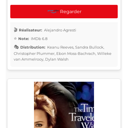
Regarder
Réalisateur:
Alejandro Agresti
Note:
IMDb 6.8
Distribution:
Keanu Reeves, Sandra Bullock,
Christopher Plummer, Ebon Moss-Bachrach, Willeke
van Ammelrooy, Dylan Walsh