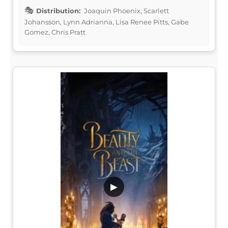
Distribution:
Joaquin Phoenix, Scarlett
Johansson, Lynn Adrianna, Lisa Renee Pitts, Gabe
Gomez, Chris Pratt
▶