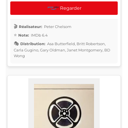
Regarder
Réalisateur:
Peter Chelsom
Note:
IMDb 6.4
Distribution:
Asa Butterfield, Britt Robertson,
Carla Gugino, Gary Oldman, Janet Montgomery, BD
Wong