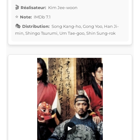
Réalisateur:
Kim Jee-woon
Note:
IMDb 7.1
Distribution:
Song Kang-ho, Gong Yoo, Han Ji-
min, Shingo Tsurumi, Um Tae-goo, Shin Sung-rok
▶