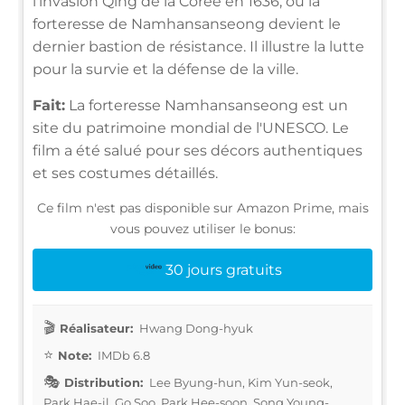
l'invasion Qing de la Corée en 1636, où la
forteresse de Namhansanseong devient le
dernier bastion de résistance. Il illustre la lutte
pour la survie et la défense de la ville.
Fait:
La forteresse Namhansanseong est un
site du patrimoine mondial de l'UNESCO. Le
film a été salué pour ses décors authentiques
et ses costumes détaillés.
Ce film n'est pas disponible sur Amazon Prime, mais
vous pouvez utiliser le bonus:
30 jours gratuits
Réalisateur:
Hwang Dong-hyuk
Note:
IMDb 6.8
Distribution:
Lee Byung-hun, Kim Yun-seok,
Park Hae-il, Go Soo, Park Hee-soon, Song Young-