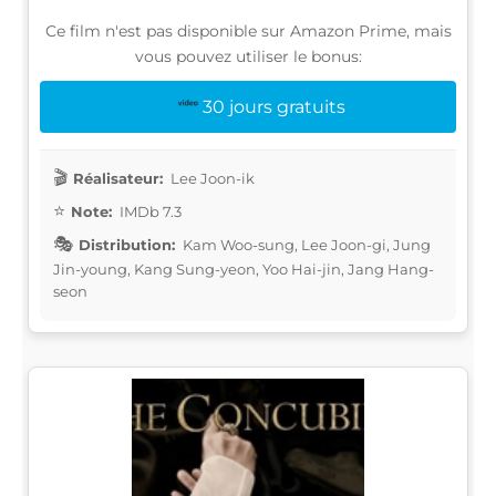
Ce film n'est pas disponible sur Amazon Prime, mais
vous pouvez utiliser le bonus:
30 jours gratuits
Réalisateur:
Lee Joon-ik
Note:
IMDb 7.3
Distribution:
Kam Woo-sung, Lee Joon-gi, Jung
Jin-young, Kang Sung-yeon, Yoo Hai-jin, Jang Hang-
seon