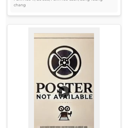
chang
▶