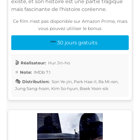
existé, et son histoire est une partie tragique
mais fascinante de l'histoire coréenne.
Ce film n'est pas disponible sur Amazon Prime, mais
vous pouvez utiliser le bonus:
30 jours gratuits
Réalisateur:
Hur Jin-ho
Note:
IMDb 7.1
Distribution:
Son Ye-jin, Park Hae-il, Ra Mi-ran,
Jung Sang-hoon, Kim So-hyun, Baek Yoon-sik