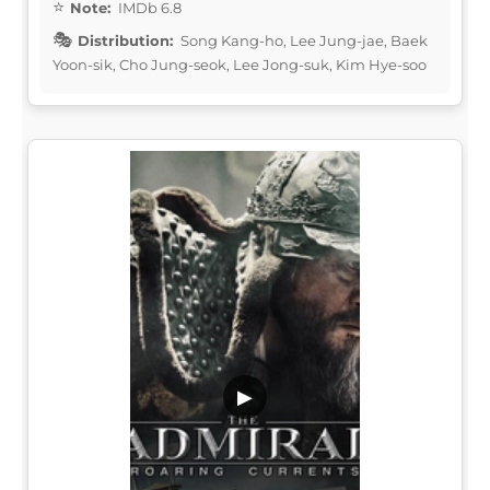
Note:
IMDb 6.8
Distribution:
Song Kang-ho, Lee Jung-jae, Baek
Yoon-sik, Cho Jung-seok, Lee Jong-suk, Kim Hye-soo
▶