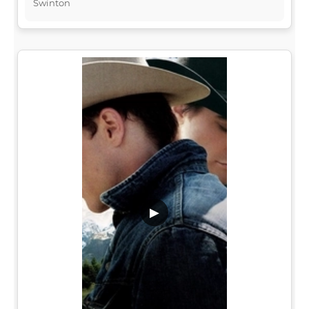
Swinton
▶