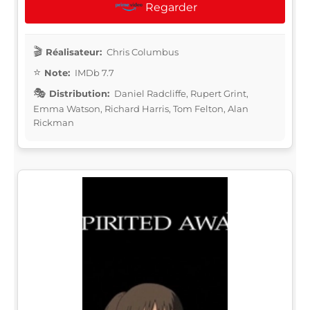
Regarder
Réalisateur:
Chris Columbus
Note:
IMDb 7.7
Distribution:
Daniel Radcliffe, Rupert Grint,
Emma Watson, Richard Harris, Tom Felton, Alan
Rickman