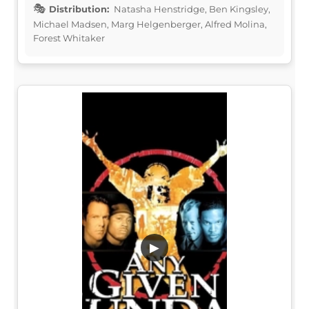
Distribution:
Natasha Henstridge, Ben Kingsley,
Michael Madsen, Marg Helgenberger, Alfred Molina,
Forest Whitaker
▶