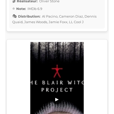
Réalisateur:
Oliver Stone
Note:
IMDb 6.9
Distribution:
Al Pacino, Cameron Diaz, Dennis
Quaid, James Woods, Jamie Foxx, LL Cool J
▶