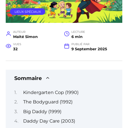
LIEUX SPÉCIAUX
AUTEUR
LECTURE
Maïté Simon
6 min
VUES
PUBLIÉ PAR
32
9 September 2025
Sommaire
Kindergarten Cop (1990)
The Bodyguard (1992)
Big Daddy (1999)
Daddy Day Care (2003)