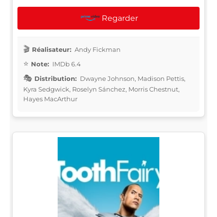
Regarder
Réalisateur:
Andy Fickman
Note:
IMDb 6.4
Distribution:
Dwayne Johnson, Madison Pettis,
Kyra Sedgwick, Roselyn Sánchez, Morris Chestnut,
Hayes MacArthur