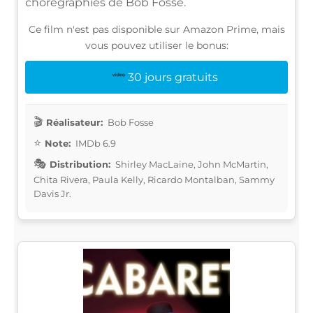
chorégraphies de Bob Fosse.
Ce film n'est pas disponible sur Amazon Prime, mais
vous pouvez utiliser le bonus:
30 jours gratuits
Réalisateur:
Bob Fosse
Note:
IMDb 6.9
Distribution:
Shirley MacLaine, John McMartin,
Chita Rivera, Paula Kelly, Ricardo Montalban, Sammy
Davis Jr.