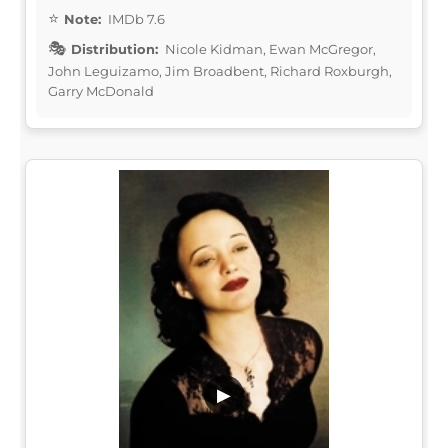
Note:
IMDb 7.6
Distribution:
Nicole Kidman, Ewan McGregor,
John Leguizamo, Jim Broadbent, Richard Roxburgh,
Garry McDonald
▶