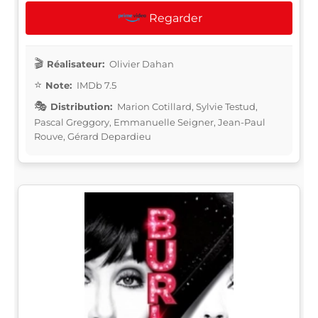
Regarder
Réalisateur:
Olivier Dahan
Note:
IMDb 7.5
Distribution:
Marion Cotillard, Sylvie Testud,
Pascal Greggory, Emmanuelle Seigner, Jean-Paul
Rouve, Gérard Depardieu