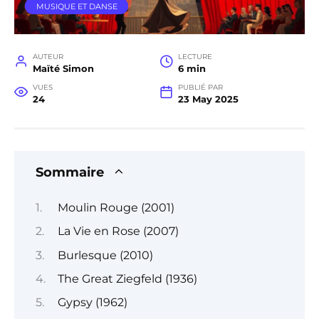
MUSIQUE ET DANSE
AUTEUR
LECTURE
Maïté Simon
6 min
VUES
PUBLIÉ PAR
24
23 May 2025
Sommaire
Moulin Rouge (2001)
La Vie en Rose (2007)
Burlesque (2010)
The Great Ziegfeld (1936)
Gypsy (1962)