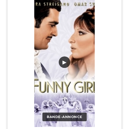
▶
BANDE-ANNONCE