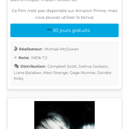
Ce film n'est pas disponible sur Amazon Prime, mais
vous pouvez utiliser le bonus:
30 jours gratuits
Réalisateur:
Michael McGowan
Note:
IMDb 7.2
Distribution:
Campbell Scott, Joshua Jackson,
Liane Balaban, Marc Strange, Gage Munroe, Deirdre
Kirby