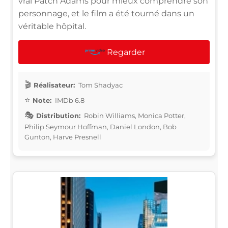
vrai Patch Adams pour mieux comprendre son
personnage, et le film a été tourné dans un
véritable hôpital.
Regarder
Réalisateur:
Tom Shadyac
Note:
IMDb 6.8
Distribution:
Robin Williams, Monica Potter,
Philip Seymour Hoffman, Daniel London, Bob
Gunton, Harve Presnell