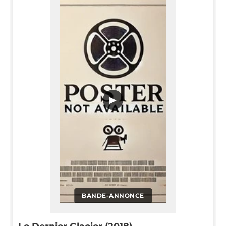
▶
BANDE-ANNONCE