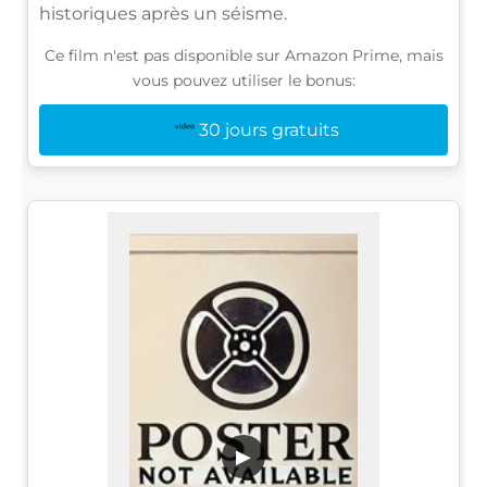
historiques après un séisme.
Ce film n'est pas disponible sur Amazon Prime, mais
vous pouvez utiliser le bonus:
30 jours gratuits
▶