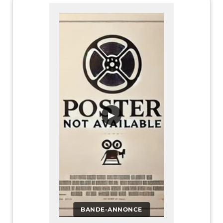
▶
BANDE-ANNONCE