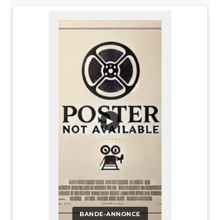
▶
BANDE-ANNONCE