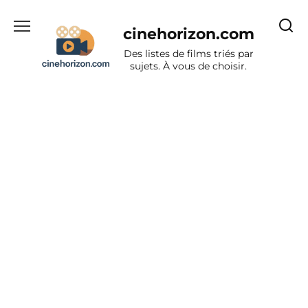
Aller
au
cinehorizon.com
contenu
Des listes de films triés par
sujets. À vous de choisir.