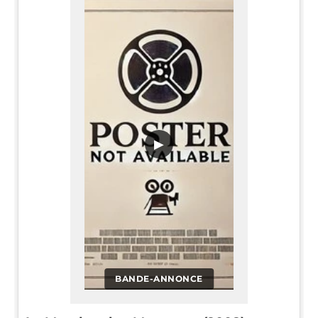
▶
BANDE-ANNONCE