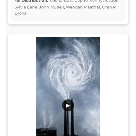
Distribution:
Leonardo DiCaprio, Kenny Ausubel,
Sylvia Earle, John Trudell, Wangari Maathai, Oren R.
Lyons
▶