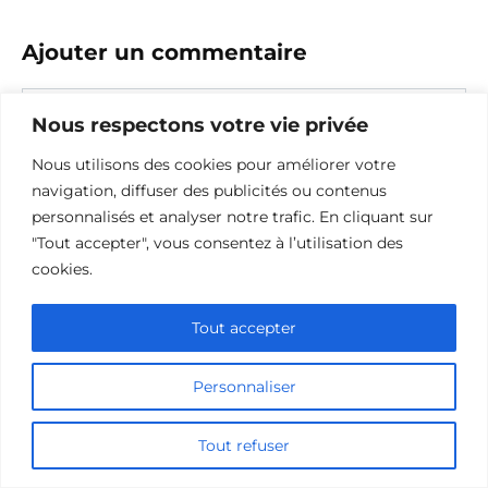
Ajouter un commentaire
Name
Nous respectons votre vie privée
Comment
Nous utilisons des cookies pour améliorer votre
navigation, diffuser des publicités ou contenus
personnalisés et analyser notre trafic. En cliquant sur
"Tout accepter", vous consentez à l’utilisation des
cookies.
Tout accepter
Personnaliser
Save my name, email, and website in this browser for the
next time I comment.
Tout refuser