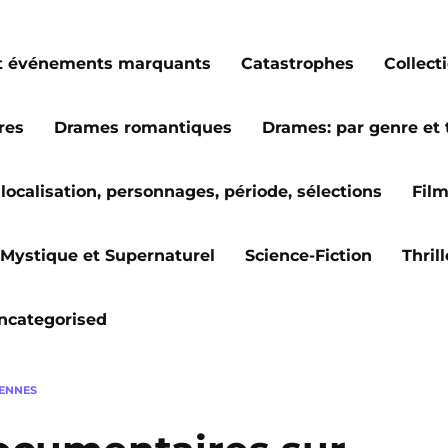
s et événements marquants
Catastrophes
Collect
res
Drames romantiques
Drames: par genre et
localisation, personnages, période, sélections
Fil
Mystique et Supernaturel
Science-Fiction
Thril
ncategorised
IENNES