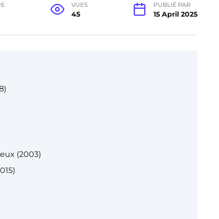
RE
VUES
PUBLIÉ PAR
45
15 April 2025
8)
)
 Jeux (2003)
015)