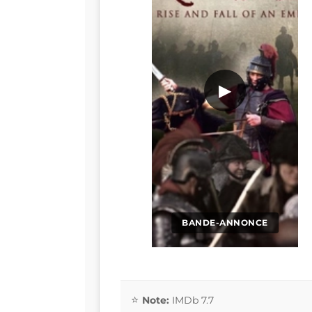
▶
BANDE-ANNONCE
Note:
IMDb 7.7