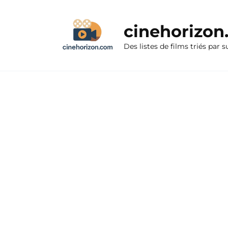
Aller
au
cinehorizo
contenu
Des listes de films triés par s