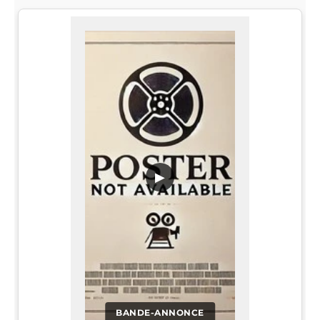
▶
BANDE-ANNONCE