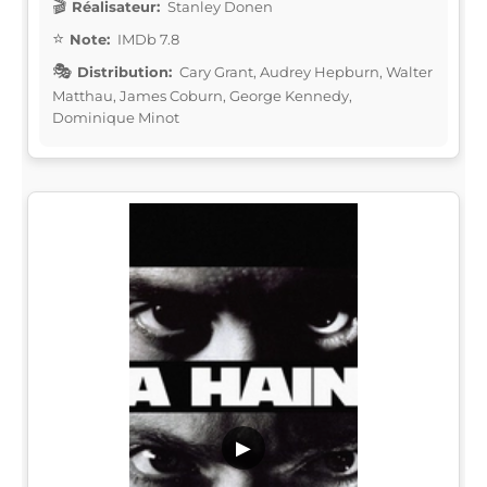
Réalisateur:
Stanley Donen
Note:
IMDb 7.8
Distribution:
Cary Grant, Audrey Hepburn, Walter
Matthau, James Coburn, George Kennedy,
Dominique Minot
▶