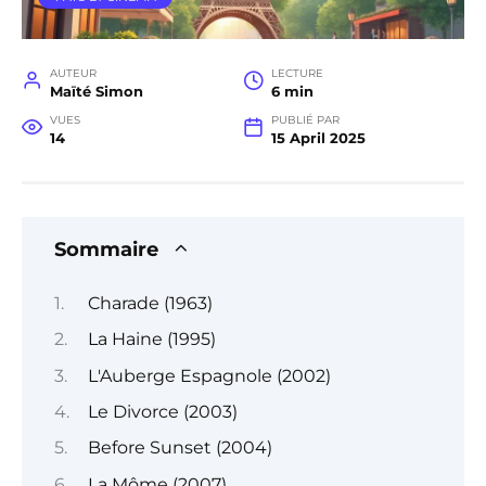
AUTEUR
LECTURE
Maïté Simon
6 min
VUES
PUBLIÉ PAR
14
15 April 2025
Sommaire
Charade (1963)
La Haine (1995)
L'Auberge Espagnole (2002)
Le Divorce (2003)
Before Sunset (2004)
La Môme (2007)