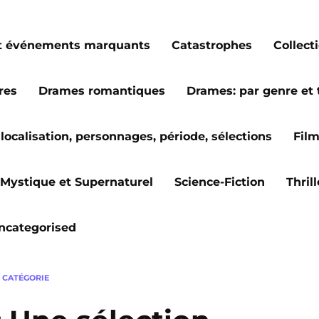
s et événements marquants
Catastrophes
Collect
res
Drames romantiques
Drames: par genre et
localisation, personnages, période, sélections
Fil
Mystique et Supernaturel
Science-Fiction
Thril
ncategorised
 CATÉGORIE