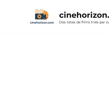
Aller
au
cinehorizo
contenu
Des listes de films triés par s