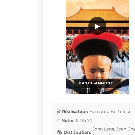
▶
BANDE-ANNONCE
Réalisateur:
Bernardo Bertolucci
Note:
IMDb 7.7
John Lone, Joan Che
Distribution: