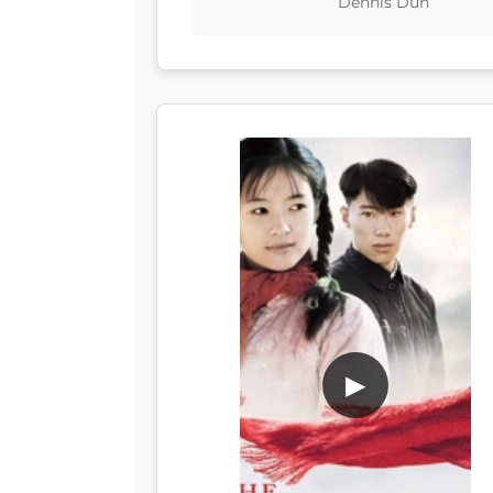
Dennis Dun
▶