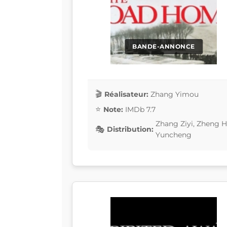
BANDE-ANNONCE
Réalisateur:
Zhang Yimou
Note:
IMDb 7.7
Zhang Ziyi, Zheng H
Distribution:
Yuncheng