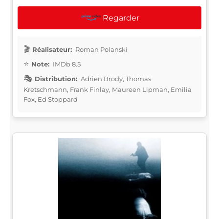
Regarder
Réalisateur:
Roman Polanski
Note:
IMDb 8.5
Distribution:
Adrien Brody, Thomas
Kretschmann, Frank Finlay, Maureen Lipman, Emilia
Fox, Ed Stoppard