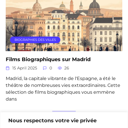
BIOGRAPHIES DES VILLES
Films Biographiques sur Madrid
15 April 2025
0
26
Madrid, la capitale vibrante de l'Espagne, a été le
théâtre de nombreuses vies extraordinaires. Cette
sélection de films biographiques vous emmène
dans
Nous respectons votre vie privée
Posts
1
2
…
6
Next